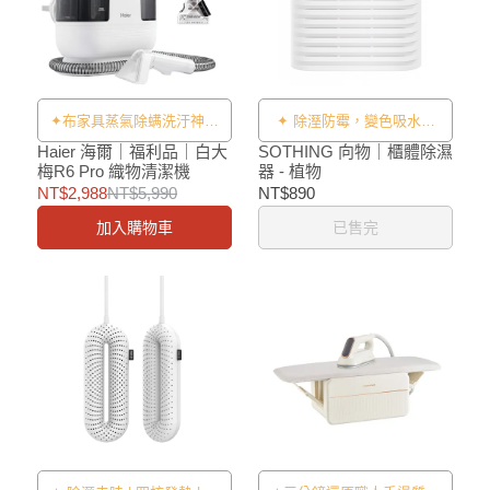
✦布家具蒸氣除螨洗汙神器
✦ 除溼防霉，變色吸水粒
✦
子，無需通電/循環使用，仿
Haier 海爾｜福利品｜白大
SOTHING 向物｜櫃體除濕
梅R6 Pro 織物清潔機
器 - 植物
生設計 ✦
NT$2,988
NT$5,990
NT$890
加入購物車
已售完