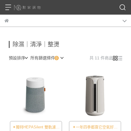
除濕｜清淨｜整燙
預設排序
所有篩選條件
共 11 件商品
✦獨特HEPASilent 雙軌濾淨
✦一年四季都靠它空氣好、