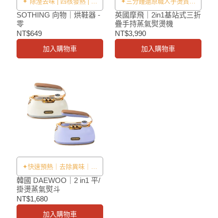
✦ 除溼去味 | 四核發熱 | 多
✦三分鐘還原職人手燙質感
孔散熱 | 三檔定時 ✦
✦
SOTHING 向物｜烘鞋器 -
英國摩飛｜2in1基站式三折
零
疊手持蒸氣熨燙機
NT$649
NT$3,990
加入購物車
加入購物車
✦快速預熱｜去除異味｜深
層殺菌除蹣✦
韓國 DAEWOO｜2 in1 平/
掛燙蒸氣熨斗
NT$1,680
加入購物車