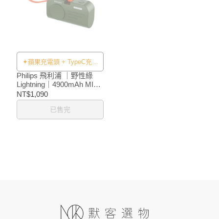
✦蘋果充電頭 + TypeC充電
線✦
Philips 飛利浦 ｜野性綠
Lightning｜4900mAh MINI
2 手錶磁吸多合一行動電源
NT$1,090
已售完