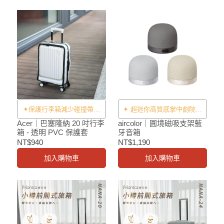
✦保護行李箱減少碰撞帶來
✦ 超迷你高質感掌中劇院音
的衝擊及刮傷✦
響來了 ✦
Acer｜巴塞隆納 20 吋行李
aircolor｜圓境磁吸支架藍
箱 - 透明 PVC 保護套
牙音箱
NT$940
NT$1,190
加入購物車
加入購物車