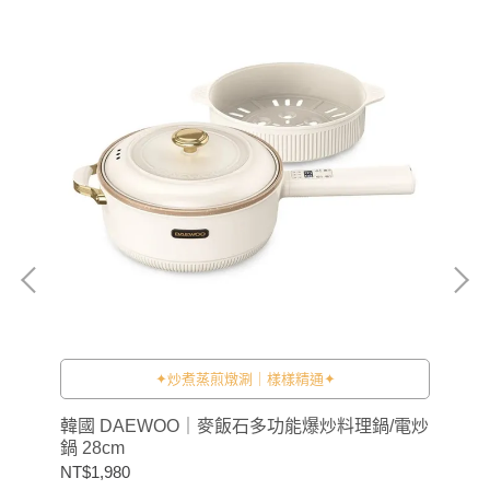
✦炒煮蒸煎燉涮｜樣樣精通✦
tan
韓國 DAEWOO｜麥飯石多功能爆炒料理鍋/電炒
日本
鍋 28cm
用
NT$1,980
NT$