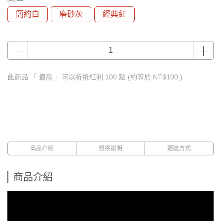
簡約白
磨砂灰
經典紅
此商品 「 最高 」可以折抵紅利
100
點 (約等於
NT$100
)
商品介紹
規格說明
運送方式
商品介紹