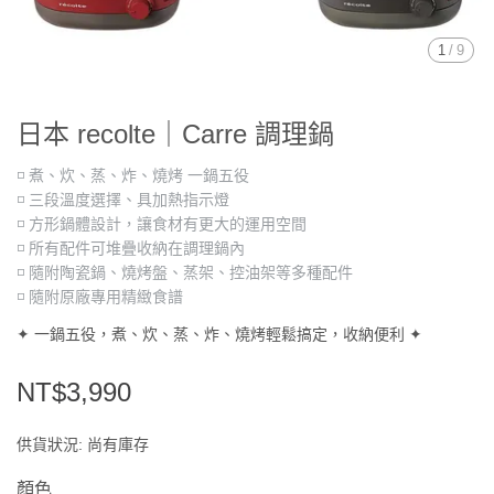
1
/
9
日本 recolte｜Carre 調理鍋
◽ 煮、炊、蒸、炸、燒烤 一鍋五役
◽ 三段溫度選擇、具加熱指示燈
◽ 方形鍋體設計，讓食材有更大的運用空間
◽ 所有配件可堆疊收納在調理鍋內
◽ 隨附陶瓷鍋、燒烤盤、蒸架、控油架等多種配件
◽ 隨附原廠專用精緻食譜
✦ 一鍋五役，煮、炊、蒸、炸、燒烤輕鬆搞定，收納便利 ✦
NT$3,990
供貨狀況:
尚有庫存
顏色