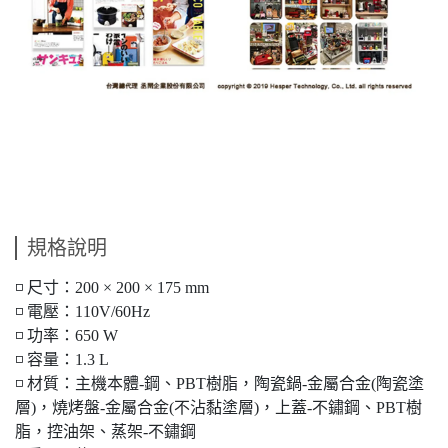
規格說明
◽ 尺寸：200 × 200 × 175 mm
◽ 電壓：110V/60Hz
◽ 功率：650 W
◽ 容量：1.3 L
◽ 材質：主機本體-鋼、PBT樹脂，陶瓷鍋-金屬合金(陶瓷塗
層)，燒烤盤-金屬合金(不沾黏塗層)，上蓋-不鏽鋼、PBT樹
脂，控油架、蒸架-不鏽鋼