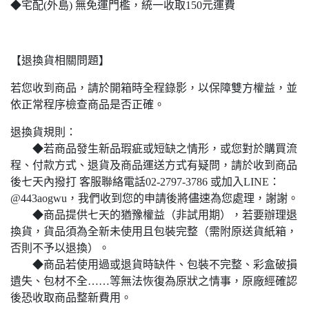
◆宅配(外島) 無免運門檻，統一收取150元運費
【退換貨相關問題】
若您收到商品，請於開箱時全程錄影，以保障雙方權益，並
依正常程序檢查商品是否正確。
退換貨規則：
◆若商品發生新品瑕疵或短缺之情形，或您對於購買流
程、付款方式、退貨及商品運送方式有疑問，請於收到商品
後七天內撥打
客服聯絡電話02-2797-3786
或加入
LINE：
@443aogwu
，我們收到您的申請後將儘速為您處理，謝謝。
◆商品提供七天的猶豫權益（非試用期），若要辦理退
換貨，貨品須為全新未使用且包裝完整（需附原送貨紙箱，
否則不予以退換）。
◆商品若使用過或退貨時缺件、包裝不完整、彩盒破損
遺失、包材不全……等無法恢復為原狀之情事，原廠經確認
後恐收取商品整新費用。