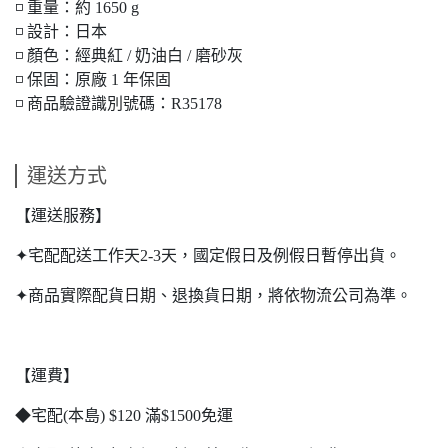
◽ 重量：約 1650 g
◽ 設計：日本
◽ 顏色：經典紅 / 奶油白 / 磨砂灰
◽ 保固：原廠 1 年保固
◽ 商品驗證識別號碼：R35178
運送方式
【運送服務】
✦宅配配送工作天2-3天，國定假日及例假日暫停出貨。
✦商品實際配貨日期、退換貨日期，將依物流公司為準。
【運費】
◆宅配(本島) $120 滿$1500免運