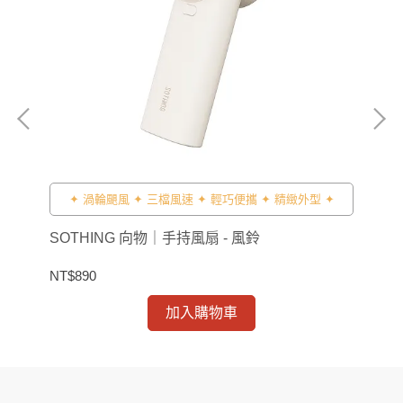
風
✦ 渦輪颶風 ✦ 三檔風速 ✦ 輕巧便攜 ✦ 精緻外型 ✦
SOTHING 向物｜手持風扇 - 風鈴
SO
NT$890
NT$
加入購物車