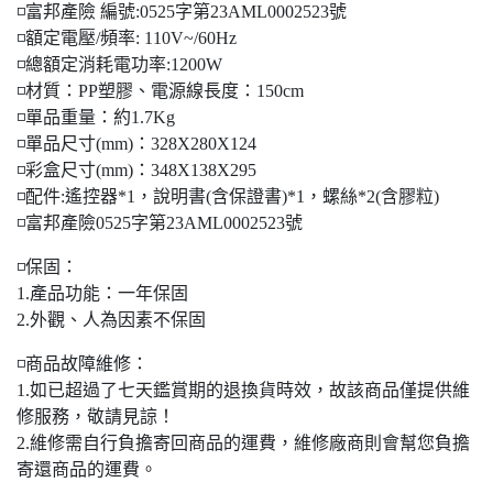
◽富邦產險 編號:0525字第23AML0002523號
◽額定電壓/頻率: 110V~/60Hz
◽總額定消耗電功率:1200W
◽材質：PP塑膠、電源線長度：150cm
◽單品重量：約1.7Kg
◽單品尺寸(mm)：328X280X124
◽彩盒尺寸(mm)：348X138X295
◽配件:遙控器*1，說明書(含保證書)*1，螺絲*2(含膠粒)
◽富邦產險0525字第23AML0002523號
◽保固：
1.產品功能：一年保固
2.外觀、人為因素不保固
◽商品故障維修：
1.如已超過了七天鑑賞期的退換貨時效，故該商品僅提供維
修服務，敬請見諒！
2.維修需自行負擔寄回商品的運費，維修廠商則會幫您負擔
寄還商品的運費。