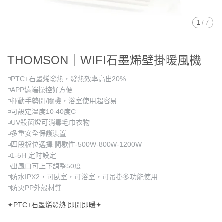
1
/
7
THOMSON｜WIFI石墨烯壁掛暖風機
◽PTC+石墨烯發熱，發熱效率高出20%
◽APP遠端操控好方便
◽揮動手勢開/關機，浴室使用超容易
◽可設定溫度10-40度C
◽UV殺菌燈可消毒毛巾衣物
◽多重安全保護裝置
◽四段檔位選擇 間歇性-500W-800W-1200W
◽1-5H 定时設定
◽出風口可上下調整50度
◽防水IPX2，可臥室，可浴室，可吊掛多功能使用
◽防火PP外殼材質
✦PTC+石墨烯發熱 即開即暖✦