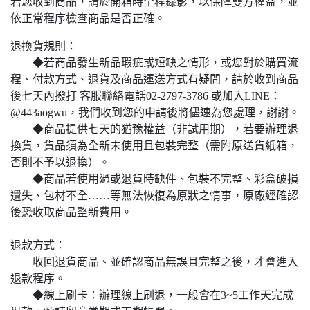
若您收到商品，請於開箱時全程錄影，以保障雙方權益，並
依正常程序檢查商品是否正確。
退換貨規則：
◆若商品發生新品瑕疵或短缺之情形，或您對於購買流
程、付款方式、退貨及商品運送方式有疑問，請於收到商品
後七天內撥打
客服聯絡電話02-2797-3786
或加入
LINE：
@443aogwu
，我們收到您的申請後將儘速為您處理，謝謝。
◆商品提供七天的猶豫權益（非試用期），若要辦理退
換貨，貨品須為全新未使用且包裝完整（需附原送貨紙箱，
否則不予以退換）。
◆商品若使用過或退貨時缺件、包裝不完整、彩盒破損
遺失、包材不全……等無法恢復為原狀之情事，原廠經確認
後恐收取商品整新費用。
退款方式：
收回退貨商品、並確認商品無誤且完整之後，才會進入
退款程序。
◆線上刷卡：辦理線上刷退，一般會在3~5工作天完成