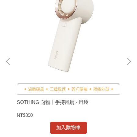
風
✦ 渦輪颶風 ✦ 三檔風速 ✦ 輕巧便攜 ✦ 精緻外型 ✦
SOTHING 向物｜手持風扇 - 風鈴
SO
NT$890
NT$
加入購物車