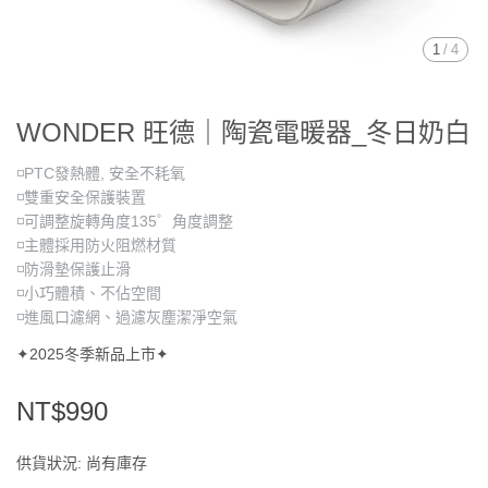
1
/
4
WONDER 旺德｜陶瓷電暖器_冬日奶白
◽PTC發熱體, 安全不耗氧
◽雙重安全保護裝置
◽可調整旋轉角度135゜角度調整
◽主體採用防火阻燃材質
◽防滑墊保護止滑
◽小巧體積、不佔空間
◽進風口濾網、過濾灰塵潔淨空氣
✦2025冬季新品上市✦
NT$990
供貨狀況:
尚有庫存