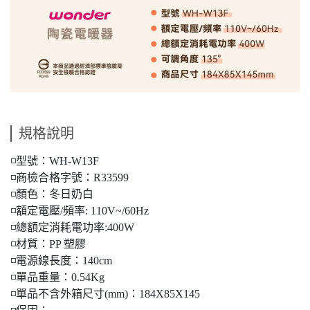
規格說明
◽型號：WH-W13F
◽商檢合格字號：R33599
◽顏色：冬日奶白
◽額定電壓/頻率: 110V~/60Hz
◽總額定消耗電功率:400W
◽材質：PP 塑膠
◽電源線長度：140cm
◽單品重量：0.54Kg
◽單品不含外箱尺寸(mm)：184X85X145