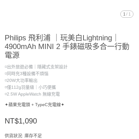
1
/
1
Philips 飛利浦 ｜玩美白Lightning｜
4900mAh MINI 2 手錶磁吸多合一行動
電源
◽出外旅遊必備｜隱藏式支架設計
◽同時充3種設備不煩惱
◽20W大功率輸出
◽僅112g羽量級｜小巧便攜
◽2.5W AppleWatch 無線充電
✦蘋果充電頭 + TypeC充電線✦
NT$1,090
供貨狀況:
庫存不足