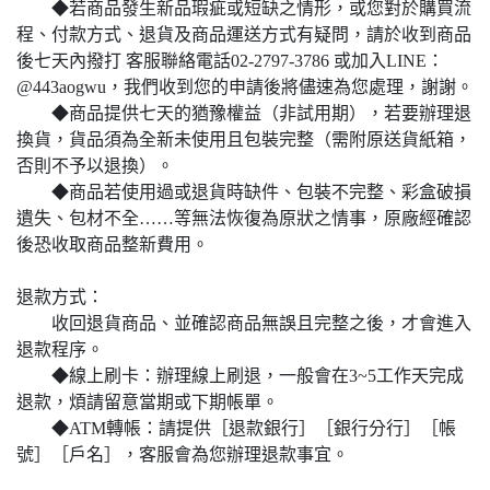
◆若商品發生新品瑕疵或短缺之情形，或您對於購買流
程、付款方式、退貨及商品運送方式有疑問，請於收到商品
後七天內撥打
客服聯絡電話02-2797-3786
或加入
LINE：
@443aogwu
，我們收到您的申請後將儘速為您處理，謝謝。
◆商品提供七天的猶豫權益（非試用期），若要辦理退
換貨，貨品須為全新未使用且包裝完整（需附原送貨紙箱，
否則不予以退換）。
◆商品若使用過或退貨時缺件、包裝不完整、彩盒破損
遺失、包材不全……等無法恢復為原狀之情事，原廠經確認
後恐收取商品整新費用。
退款方式：
收回退貨商品、並確認商品無誤且完整之後，才會進入
退款程序。
◆線上刷卡：辦理線上刷退，一般會在3~5工作天完成
退款，煩請留意當期或下期帳單。
◆ATM轉帳：請提供［退款銀行］［銀行分行］［帳
號］［戶名］，客服會為您辦理退款事宜。