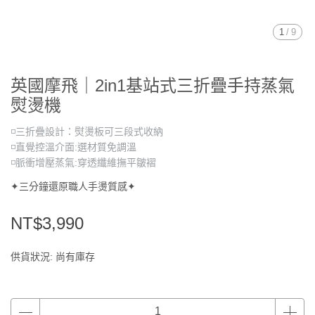
1
/
9
英國摩飛｜2in1基站式三折疊手持蒸氣
熨燙機
◽三折疊設計：熨燙板可三段式收納
◽直覺控溫介面:選材質免調溫
◽脈衝增壓蒸氣:穿透纖維撫平皺褶
✦三分鐘還原職人手燙質感✦
NT$3,990
供貨狀況:
尚有庫存